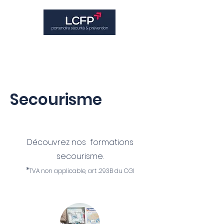
Secourisme
Découvrez nos formations
secourisme.
*
TVA non applicable, art .293B du CGI