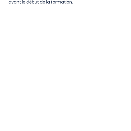
avant le début de la formation.
Confirmation d'inscription
Une fois votre demande reçue, un
email de confirmation sera envoyé
à votre entreprise sous 2 jours
ouvrés. Ce message contiendra
toutes les informations nécessaires
pour accéder à la formation.
Obtenir un devis
Remplissez notre formulaire en quelques
secondes et recevez un devis personnalisé
dans la journée.